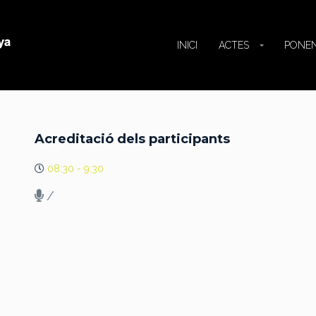
INICI
ACTES
PONE
Acreditació dels participants
08:30 - 9:30
/