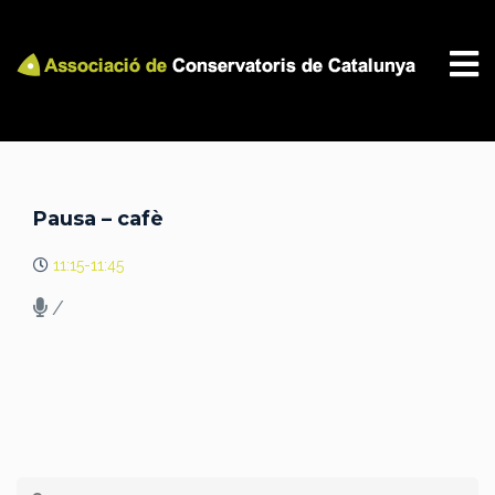
Pausa – cafè
11:15-11:45
/