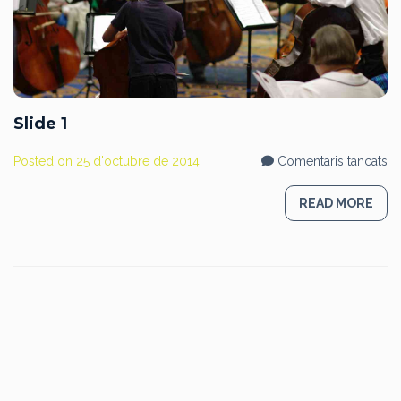
Slide 1
a
Posted on
25 d'octubre de 2014
Comentaris tancats
Sl
1
READ MORE